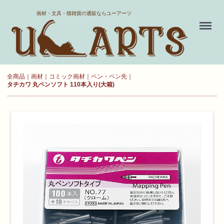
ホーム
画材・文具・猫雑貨の通販ならユーアーツ
Menu
送料について
よくある質問
全商品
画材
コミック画材
ペン・ペン先
タチカワ 丸ペンソフト 110本入り(大箱)
新規会員登録
お気に入り
ログイン
カート
現在カート内に
商品はございません。