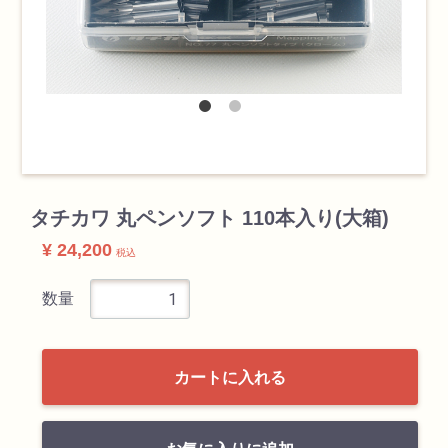
検索
タチカワ 丸ペンソフト 110本入り(大箱)
¥ 24,200
税込
カテゴリ
数量
書道用品
画材
カートに入れる
油絵具