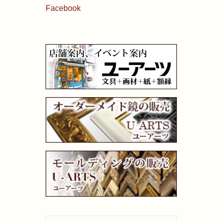
Facebook
油性色鉛筆
水彩色鉛筆
パステル
ペン・マーカー
インク
鉛筆・木炭
紙・スケッチブック
筆