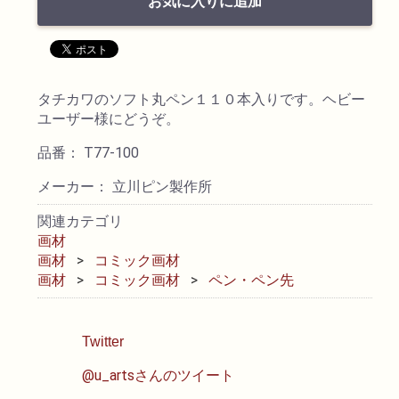
お気に入りに追加
透明水彩絵具
不透明水彩絵具
タチカワのソフト丸ペン１１０本入りです。ヘビー
ユーザー様にどうぞ。
アクリル絵具
品番： T77-100
日本画絵具
メーカー： 立川ピン製作所
関連カテゴリ
画溶液
画材
画材
コミック画材
画材
コミック画材
ペン・ペン先
地塗り材・メディウム
コミック画材
Twitter
@u_artsさんのツイート
コピック用品