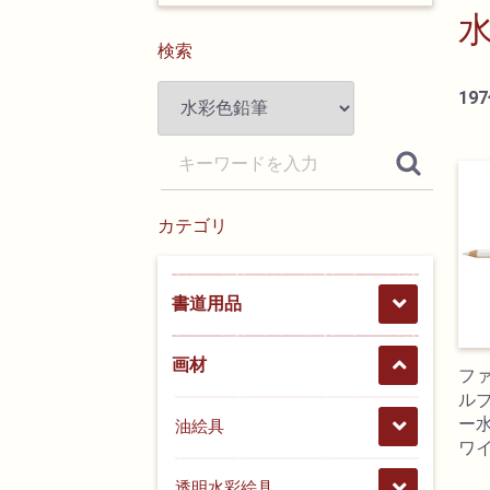
検索
197
カテゴリ
書道用品
画材
フ
ル
ー水
油絵具
ワ
透明水彩絵具