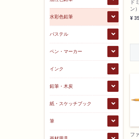
ド
ン
水彩色鉛筆
¥ 3
パステル
ペン・マーカー
インク
鉛筆・木炭
紙・スケッチブック
筆
フ
画材用具