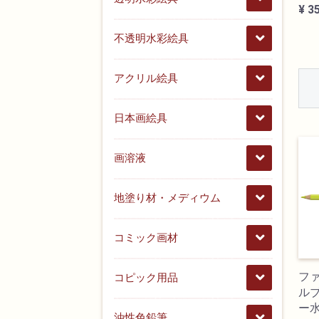
¥ 3
不透明水彩絵具
アクリル絵具
日本画絵具
画溶液
地塗り材・メディウム
コミック画材
フ
コピック用品
ル
ー水
油性色鉛筆