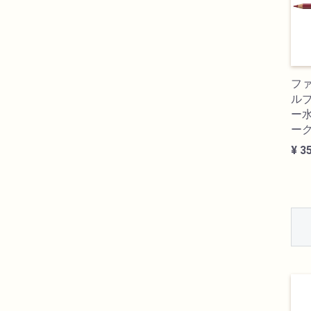
フ
ル
ー水
ー
¥ 3