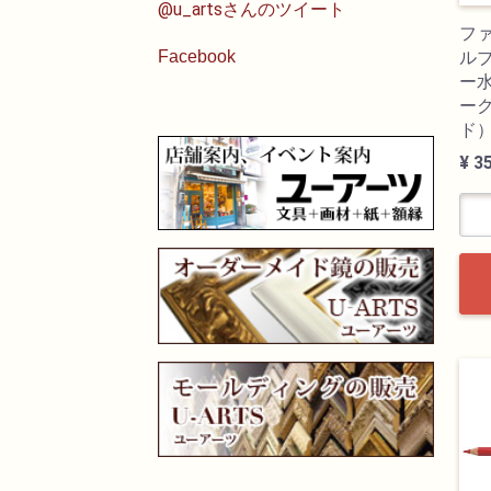
@u_artsさんのツイート
フ
ル
Facebook
ー水
ー
ド
¥ 3