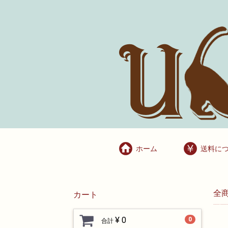
ホーム
送料に
全
カート
¥ 0
0
合計