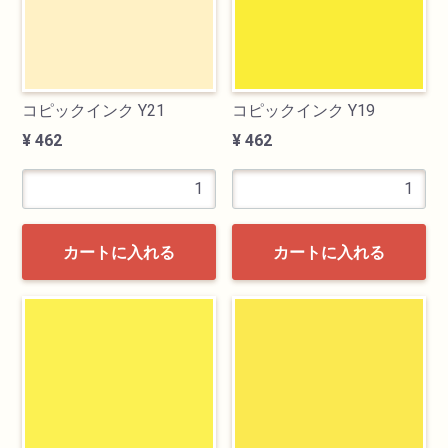
画材用具
製図用品
コピックインク Y21
コピックインク Y19
¥ 462
¥ 462
キャンバス・パネル
その他文具
カートに入れる
カートに入れる
雑貨
書籍
U-ARTSオリジナルグッズ