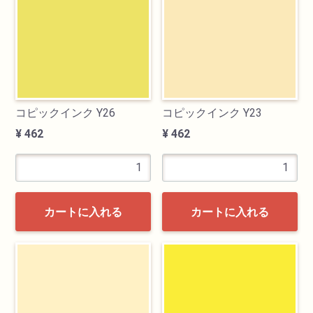
油性色鉛筆
水彩色鉛筆
パステル
コピックインク Y26
コピックインク Y23
¥ 462
¥ 462
ペン・マーカー
インク
カートに入れる
カートに入れる
鉛筆・木炭
紙・スケッチブック
筆