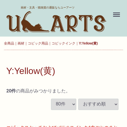
ホーム
画材・文具・猫雑貨の通販ならユーアーツ
Menu
送料について
よくある質問
全商品
画材
コピック用品
コピックインク
Y:Yellow(黄)
新規会員登録
お気に入り
Y:Yellow(黄)
ログイン
20
件
の商品がみつかりました。
カート
現在カート内に
商品はございません。