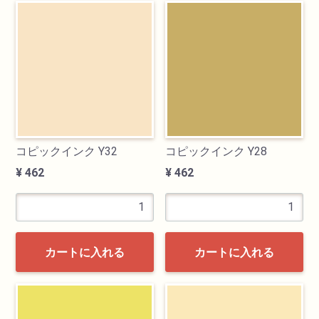
透明水彩絵具
不透明水彩絵具
アクリル絵具
日本画絵具
コピックインク Y32
コピックインク Y28
¥ 462
¥ 462
画溶液
地塗り材・メディウム
カートに入れる
カートに入れる
コミック画材
コピック用品