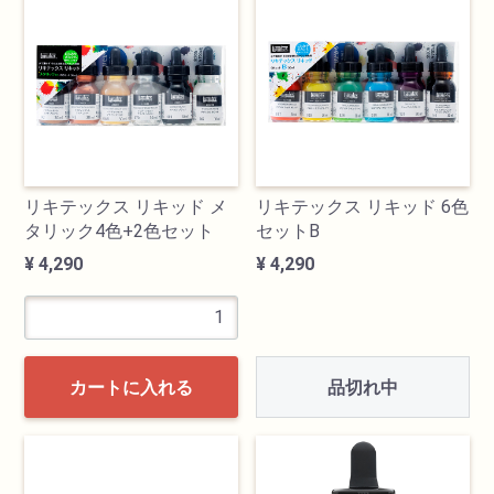
検索
リキテックス リキッド メ
リキテックス リキッド 6色
タリック4色+2色セット
セットB
¥ 4,290
¥ 4,290
カテゴリ
書道用品
品切れ中
カートに入れる
画材
油絵具