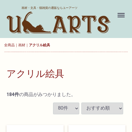
ホーム
画材・文具・猫雑貨の通販ならユーアーツ
Menu
送料について
よくある質問
全商品
画材
アクリル絵具
新規会員登録
お気に入り
アクリル絵具
ログイン
184
件
の商品がみつかりました。
カート
現在カート内に
商品はございません。