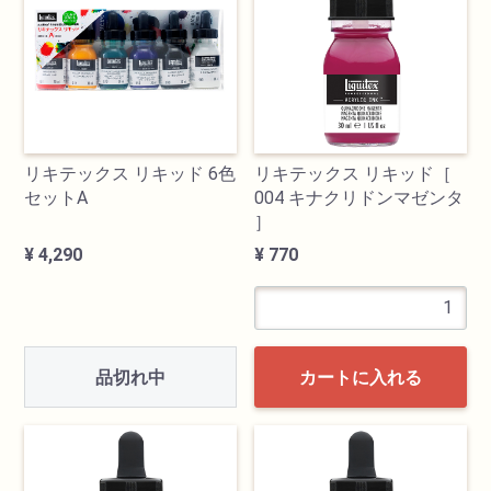
透明水彩絵具
不透明水彩絵具
アクリル絵具
リキテックス リキッド 6色
リキテックス リキッド［
セットA
004 キナクリドンマゼンタ
］
日本画絵具
¥ 4,290
¥ 770
画溶液
地塗り材・メディウム
品切れ中
カートに入れる
コミック画材
コピック用品