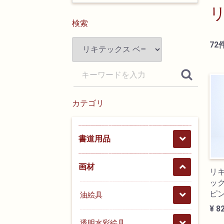
検索
72
カテゴリ
書道用品
画材
リ
ック
ピ
油絵具
¥ 8
透明水彩絵具