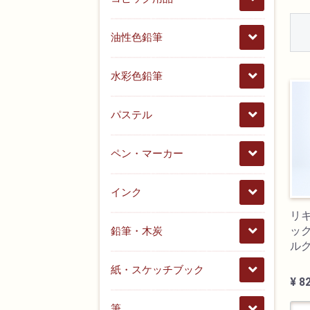
油性色鉛筆
水彩色鉛筆
パステル
ペン・マーカー
インク
リ
ック
鉛筆・木炭
ル
紙・スケッチブック
¥ 8
筆