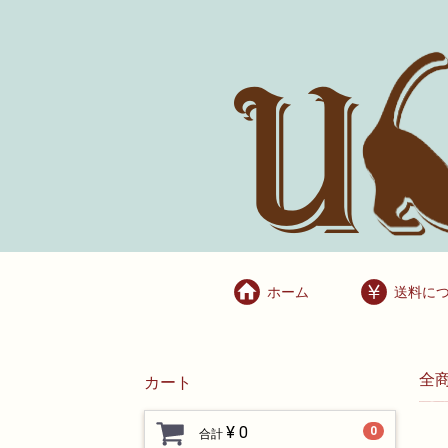
ホーム
送料に
全
カート
¥ 0
0
合計