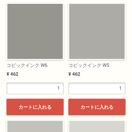
油性色鉛筆
水彩色鉛筆
パステル
ペン・マーカー
コピックインク W6
コピックインク W5
¥ 462
¥ 462
インク
鉛筆・木炭
カートに入れる
カートに入れる
紙・スケッチブック
筆