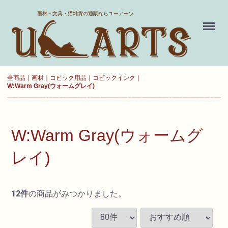
ホーム
画材・文具・猫雑貨の通販ならユーアーツ
Menu
送料について
よくある質問
全商品
画材
コピック用品
コピックインク
W:Warm Gray(ウォームグレイ)
新規会員登録
お気に入り
W:Warm Gray(ウォームグ
ログイン
レイ)
カート
12
件
の商品がみつかりました。
現在カート内に
商品はございません。