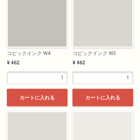
画材用具
製図用品
キャンバス・パネル
コピックインク W4
コピックインク W3
¥ 462
¥ 462
その他文具
雑貨
カートに入れる
カートに入れる
書籍
U-ARTSオリジナルグッズ