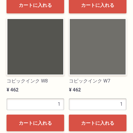
カートに入れる
カートに入れる
透明水彩絵具
不透明水彩絵具
アクリル絵具
日本画絵具
画溶液
コピックインク W8
コピックインク W7
¥ 462
¥ 462
地塗り材・メディウム
コミック画材
カートに入れる
カートに入れる
コピック用品