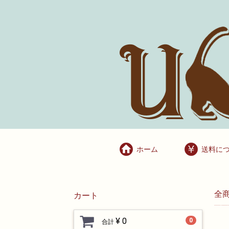
ホーム
送料に
全
カート
¥ 0
0
合計