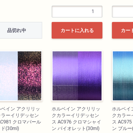
品切れ中
カートに入れる
カー
ルベイン アクリリッ
ホルベイン アクリリッ
ホルベイ
カラーイリデッセン
クカラーイリデッセン
クカラー
AC981 クロマパール
ス AC976 クロマシャイ
ス AC9
ド(30ml)
ン バイオレット(30ml)
ン ブルー(