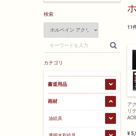
検索
11
カテゴリ
書道用品
画材
ア
リデ
AC
油絵具
¥ 5
透明水彩絵具