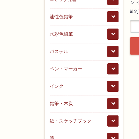
ン 
¥ 2
油性色鉛筆
水彩色鉛筆
パステル
ペン・マーカー
インク
鉛筆・木炭
紙・スケッチブック
筆