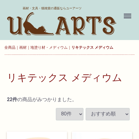
ホーム
画材・文具・猫雑貨の通販ならユーアーツ
Menu
送料について
よくある質問
全商品
画材
地塗り材・メディウム
リキテックス メディウム
新規会員登録
お気に入り
リキテックス メディウム
ログイン
22
件
の商品がみつかりました。
カート
現在カート内に
商品はございません。