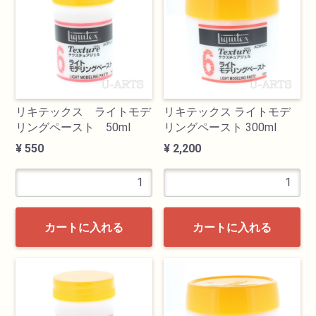
透明水彩絵具
不透明水彩絵具
アクリル絵具
リキテックス ライトモデ
リキテックス ライトモデ
リングペースト 50ml
リングペースト 300ml
日本画絵具
¥ 550
¥ 2,200
画溶液
地塗り材・メディウム
カートに入れる
カートに入れる
コミック画材
コピック用品