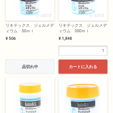
画材用具
製図用品
リキテックス ジェルメデ
リキテックス ジェルメデ
ィウム 50ｍｌ
ィウム 300ｍｌ
¥ 506
¥ 1,848
キャンバス・パネル
その他文具
品切れ中
雑貨
カートに入れる
書籍
U-ARTSオリジナルグッズ