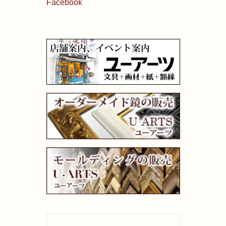
Facebook
油性色鉛筆
水彩色鉛筆
パステル
ペン・マーカー
インク
鉛筆・木炭
紙・スケッチブック
筆