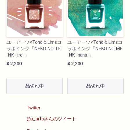
透明水彩絵具
不透明水彩絵具
ユーアーツ×Tono＆Limsコ
ユーアーツ×Tono＆Limsコ
アクリル絵具
ラボインク「NEKO NO TE
ラボインク「NEKO NO ME
INK -jiro-」
INK -nana-」
日本画絵具
¥ 2,200
¥ 2,200
画溶液
品切れ中
品切れ中
地塗り材・メディウム
Twitter
コミック画材
@u_artsさんのツイート
コピック用品