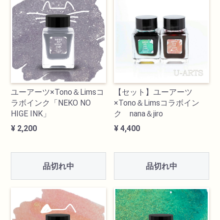
検索
【セット】ユーアーツ
ユーアーツ×Tono＆Limsコ
×Tono＆Limsコラボイン
ラボインク「NEKO NO
ク nana＆jiro
HIGE INK」
¥ 4,400
¥ 2,200
カテゴリ
書道用品
品切れ中
品切れ中
画材
油絵具