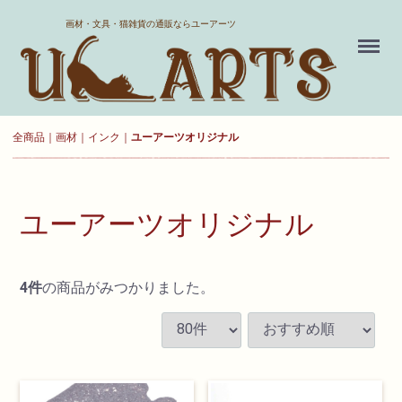
ホーム
画材・文具・猫雑貨の通販ならユーアーツ
Menu
送料について
よくある質問
全商品
画材
インク
ユーアーツオリジナル
新規会員登録
お気に入り
ユーアーツオリジナル
ログイン
4
件
の商品がみつかりました。
カート
現在カート内に
商品はございません。