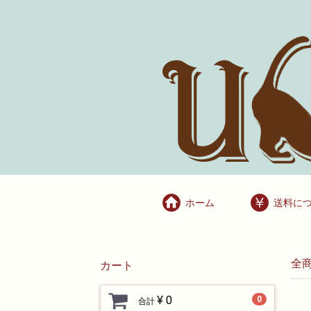
ホーム
送料に
全
カート
¥ 0
0
合計