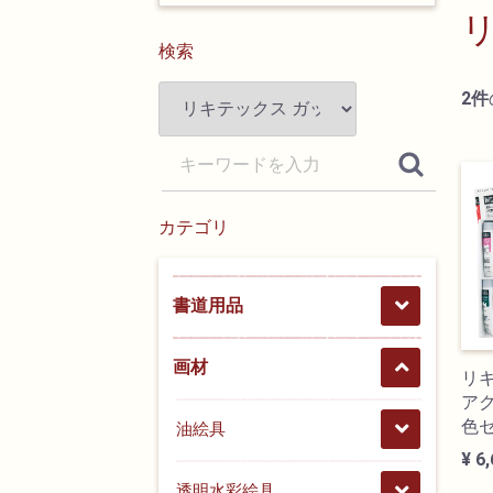
検索
2
件
カテゴリ
書道用品
画材
リ
アク
色セ
油絵具
¥ 6
透明水彩絵具