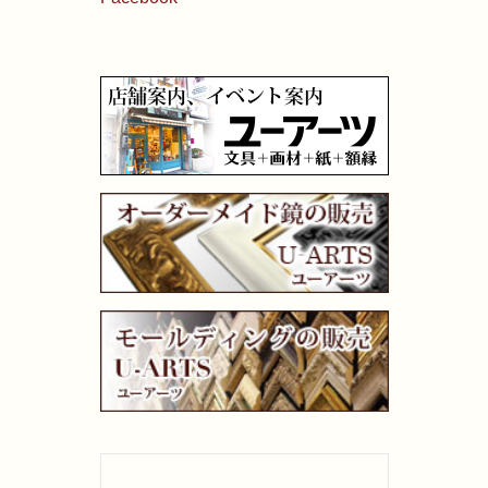
画材用具
製図用品
キャンバス・パネル
その他文具
雑貨
書籍
U-ARTSオリジナルグッズ