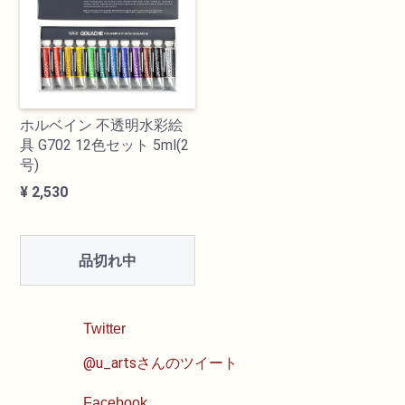
油性色鉛筆
水彩色鉛筆
ホルベイン 不透明水彩絵
パステル
具 G702 12色セット 5ml(2
号)
ペン・マーカー
¥ 2,530
インク
品切れ中
鉛筆・木炭
Twitter
紙・スケッチブック
@u_artsさんのツイート
筆
Facebook