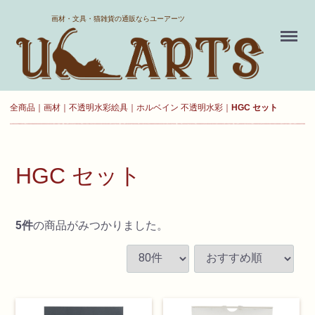
ホーム
画材・文具・猫雑貨の通販ならユーアーツ
Menu
送料について
よくある質問
全商品
画材
不透明水彩絵具
ホルベイン 不透明水彩
HGC セット
新規会員登録
お気に入り
HGC セット
ログイン
5
件
の商品がみつかりました。
カート
現在カート内に
商品はございません。