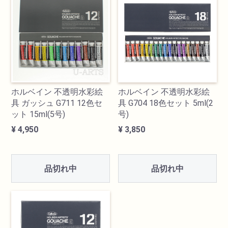
透明水彩絵具
不透明水彩絵具
アクリル絵具
ホルベイン 不透明水彩絵
ホルベイン 不透明水彩絵
具 ガッシュ G711 12色セ
具 G704 18色セット 5ml(2
日本画絵具
ット 15ml(5号)
号)
¥ 4,950
¥ 3,850
画溶液
地塗り材・メディウム
品切れ中
品切れ中
コミック画材
コピック用品