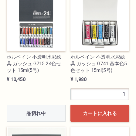
検索
ホルベイン 不透明水彩絵
ホルベイン 不透明水彩絵
具 ガッシュ G715 24色セ
具 ガッシュ G741 基本色5
ット 15ml(5号)
色セット 15ml(5号)
¥ 10,450
¥ 1,980
カテゴリ
書道用品
品切れ中
カートに入れる
画材
油絵具