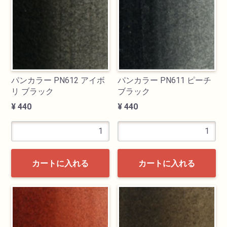
透明水彩絵具
不透明水彩絵具
アクリル絵具
パンカラー PN612 アイボ
パンカラー PN611 ピーチ
リ ブラック
ブラック
日本画絵具
¥ 440
¥ 440
画溶液
地塗り材・メディウム
カートに入れる
カートに入れる
コミック画材
コピック用品