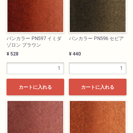
油性色鉛筆
水彩色鉛筆
パンカラー PN597 イミダ
パンカラー PN596 セピア
ゾロン ブラウン
パステル
¥ 528
¥ 440
ペン・マーカー
インク
カートに入れる
カートに入れる
鉛筆・木炭
紙・スケッチブック
筆