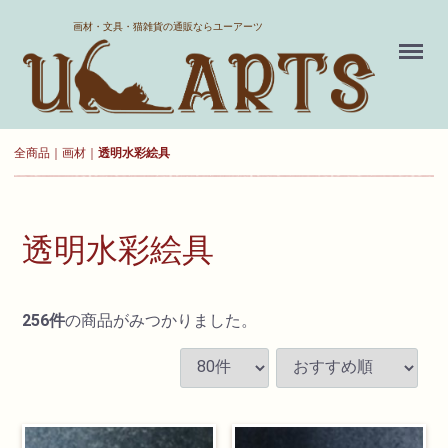
ホーム
画材・文具・猫雑貨の通販ならユーアーツ
Menu
送料について
よくある質問
全商品
画材
透明水彩絵具
新規会員登録
お気に入り
透明水彩絵具
ログイン
256
件
の商品がみつかりました。
カート
現在カート内に
商品はございません。