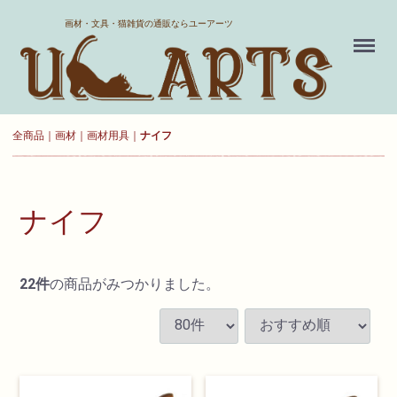
ホーム
画材・文具・猫雑貨の通販ならユーアーツ
Menu
送料について
よくある質問
全商品
画材
画材用具
ナイフ
新規会員登録
お気に入り
ナイフ
ログイン
22
件
の商品がみつかりました。
カート
現在カート内に
商品はございません。