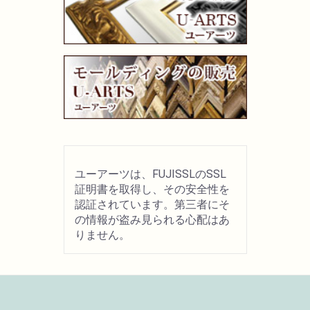
画材用具
製図用品
キャンバス・パネル
その他文具
ユーアーツは、FUJISSLのSSL
雑貨
証明書を取得し、その安全性を
認証されています。第三者にそ
の情報が盗み見られる心配はあ
書籍
りません。
U-ARTSオリジナルグッズ