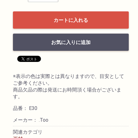
透明水彩絵具
カートに入れる
不透明水彩絵具
お気に入りに追加
アクリル絵具
日本画絵具
※表示の色は実際とは異なりますので、目安として
画溶液
ご参考ください。
商品欠品の際は発送にお時間頂く場合がございま
す。
地塗り材・メディウム
品番： E30
コミック画材
メーカー： .Too
関連カテゴリ
コピック用品