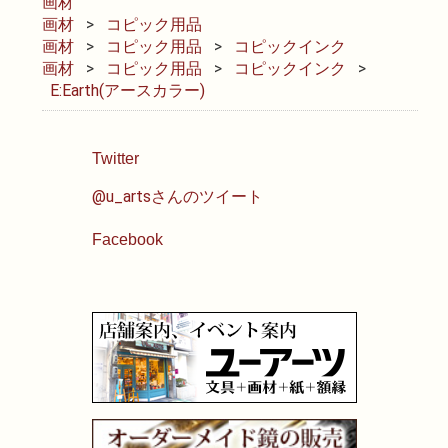
画材
画材
コピック用品
油性色鉛筆
画材
コピック用品
コピックインク
画材
コピック用品
コピックインク
E:Earth(アースカラー)
水彩色鉛筆
パステル
Twitter
@u_artsさんのツイート
ペン・マーカー
Facebook
インク
鉛筆・木炭
紙・スケッチブック
筆