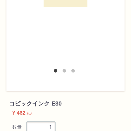
検索
カテゴリ
書道用品
コピックインク E30
画材
¥ 462
税込
油絵具
数量