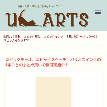
ホーム
画材・文具・猫雑貨の通販ならユーアーツ
Menu
送料について
よくある質問
全商品
画材
コピック用品
コピックインク
E:Earth(アースカラー)
コピックインク E30
新規会員登録
お気に入り
コピックチャオ、コピックスケッチ、バリオスインクの
4本ごとのまとめ買いで割引実施中！
ログイン
カート
現在カート内に
商品はございません。