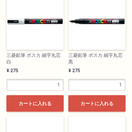
検索
三菱鉛筆 ポスカ 細字丸芯
三菱鉛筆 ポスカ 細字丸芯
白
黒
¥ 275
¥ 275
カテゴリ
書道用品
カートに入れる
カートに入れる
画材
油絵具