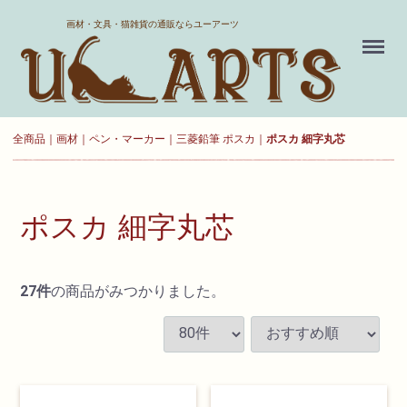
ホーム
画材・文具・猫雑貨の通販ならユーアーツ
Menu
送料について
よくある質問
全商品
画材
ペン・マーカー
三菱鉛筆 ポスカ
ポスカ 細字丸芯
新規会員登録
お気に入り
ポスカ 細字丸芯
ログイン
27
件
の商品がみつかりました。
カート
現在カート内に
商品はございません。