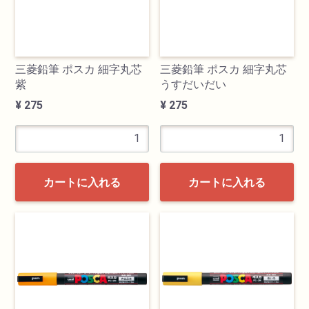
画材用具
製図用品
三菱鉛筆 ポスカ 細字丸芯
三菱鉛筆 ポスカ 細字丸芯
紫
うすだいだい
¥ 275
¥ 275
キャンバス・パネル
その他文具
雑貨
カートに入れる
カートに入れる
書籍
U-ARTSオリジナルグッズ