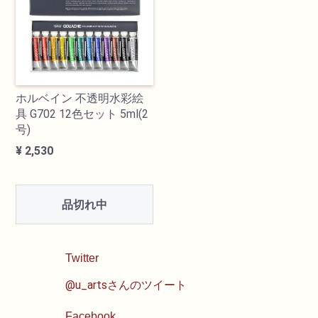
油性色鉛筆
水彩色鉛筆
ホルベイン 不透明水彩絵
パステル
具 G702 12色セット 5ml(2
号)
ペン・マーカー
¥ 2,530
インク
品切れ中
鉛筆・木炭
Twitter
紙・スケッチブック
@u_artsさんのツイート
筆
Facebook