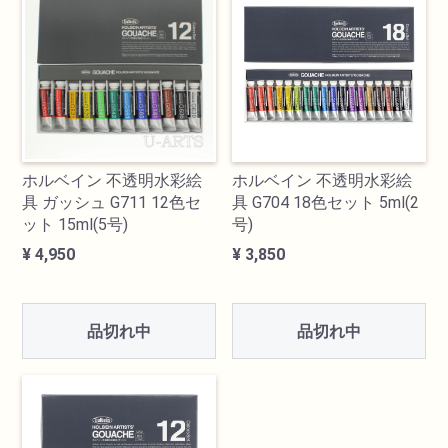
透明水彩絵具
不透明水彩絵具
アクリル絵具
ホルベイン 不透明水彩絵
ホルベイン 不透明水彩絵
具 ガッシュ G711 12色セ
具 G704 18色セット 5ml(2
日本画絵具
ット 15ml(5号)
号)
¥ 4,950
¥ 3,850
画溶液
地塗り材・メディウム
品切れ中
品切れ中
コミック画材
コピック用品