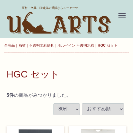
ホーム
画材・文具・猫雑貨の通販ならユーアーツ
Menu
送料について
よくある質問
全商品
画材
不透明水彩絵具
ホルベイン 不透明水彩
HGC セット
新規会員登録
お気に入り
HGC セット
ログイン
5
件
の商品がみつかりました。
カート
現在カート内に
商品はございません。