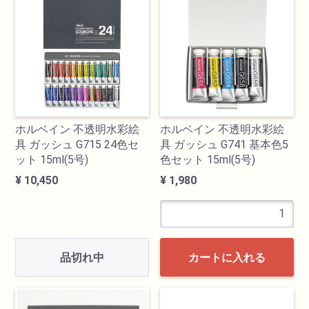
検索
ホルベイン 不透明水彩絵
ホルベイン 不透明水彩絵
具 ガッシュ G715 24色セ
具 ガッシュ G741 基本色5
ット 15ml(5号)
色セット 15ml(5号)
¥ 10,450
¥ 1,980
カテゴリ
書道用品
品切れ中
カートに入れる
画材
油絵具