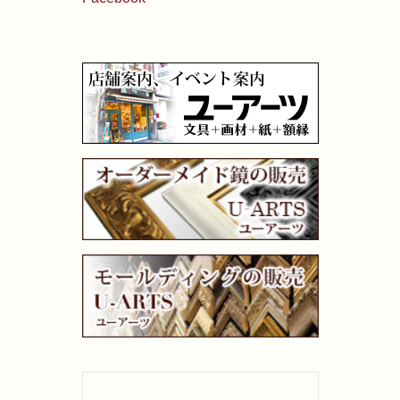
画材用具
製図用品
キャンバス・パネル
その他文具
雑貨
書籍
U-ARTSオリジナルグッズ