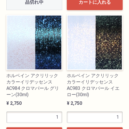
品切れ中
カートに入れる
透明水彩絵具
不透明水彩絵具
アクリル絵具
日本画絵具
ホルベイン アクリリック
ホルベイン アクリリック
画溶液
カラーイリデッセンス
カラーイリデッセンス
AC984 クロマパール グリ
AC983 クロマパール イエ
地塗り材・メディウム
ーン(30ml)
ロー(30ml)
¥ 2,750
¥ 2,750
コミック画材
コピック用品