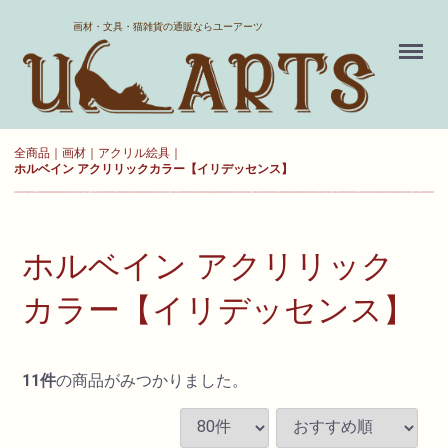
ホーム
画材・文具・猫雑貨の通販ならユーアーツ
Menu
送料について
よくある質問
全商品
画材
アクリル絵具
ホルベイン アクリリックカラー【イリデッセンス】
新規会員登録
お気に入り
ホルベイン アクリリック
ログイン
カラー【イリデッセンス】
カート
11
件
の商品がみつかりました。
現在カート内に
商品はございません。