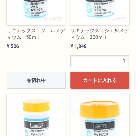
画材用具
製図用品
リキテックス ジェルメデ
リキテックス ジェルメデ
ィウム 50ｍｌ
ィウム 300ｍｌ
¥ 506
¥ 1,848
キャンバス・パネル
その他文具
品切れ中
雑貨
カートに入れる
書籍
U-ARTSオリジナルグッズ