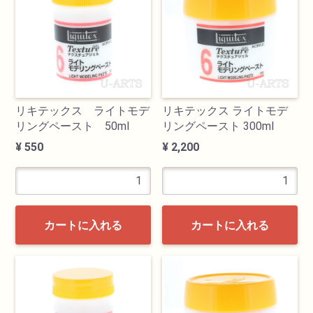
透明水彩絵具
不透明水彩絵具
アクリル絵具
リキテックス ライトモデ
リキテックス ライトモデ
リングペースト 50ml
リングペースト 300ml
日本画絵具
¥ 550
¥ 2,200
画溶液
地塗り材・メディウム
カートに入れる
カートに入れる
コミック画材
コピック用品