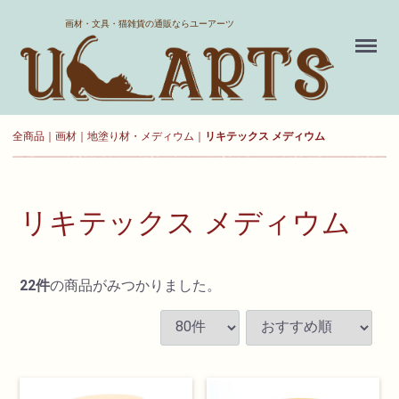
ホーム
画材・文具・猫雑貨の通販ならユーアーツ
Menu
送料について
よくある質問
全商品
画材
地塗り材・メディウム
リキテックス メディウム
新規会員登録
お気に入り
リキテックス メディウム
ログイン
22
件
の商品がみつかりました。
カート
現在カート内に
商品はございません。