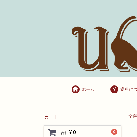
ホーム
送料に
全
カート
¥ 0
0
合計