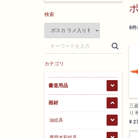
ポ
検索
8
件
カテゴリ
書道用品
画材
三
り 
油絵具
¥ 2
透明水彩絵具