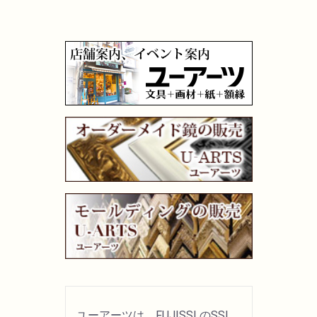
画材用具
製図用品
キャンバス・パネル
その他文具
雑貨
書籍
U-ARTSオリジナルグッズ
ユーアーツは、FUJISSLのSSL