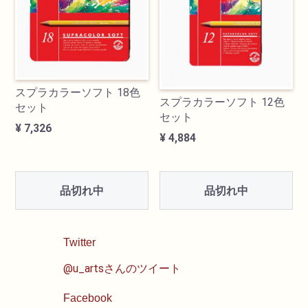
油性色鉛筆
水彩色鉛筆
スプラカラーソフト 18色
スプラカラーソフト 12色
パステル
セット
セット
¥ 7,326
¥ 4,884
ペン・マーカー
インク
品切れ中
品切れ中
鉛筆・木炭
Twitter
紙・スケッチブック
@u_artsさんのツイート
筆
Facebook