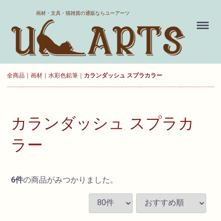
ホーム
画材・文具・猫雑貨の通販ならユーアーツ
Menu
送料について
よくある質問
全商品
画材
水彩色鉛筆
カランダッシュ スプラカラー
新規会員登録
お気に入り
カランダッシュ スプラカ
ログイン
ラー
カート
6
件
の商品がみつかりました。
現在カート内に
商品はございません。