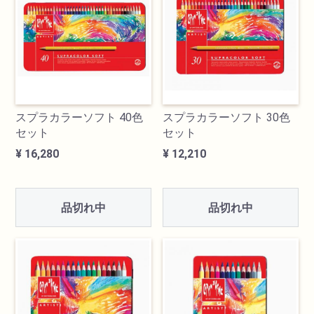
透明水彩絵具
不透明水彩絵具
アクリル絵具
スプラカラーソフト 40色
スプラカラーソフト 30色
セット
セット
日本画絵具
¥ 16,280
¥ 12,210
画溶液
品切れ中
品切れ中
地塗り材・メディウム
コミック画材
コピック用品