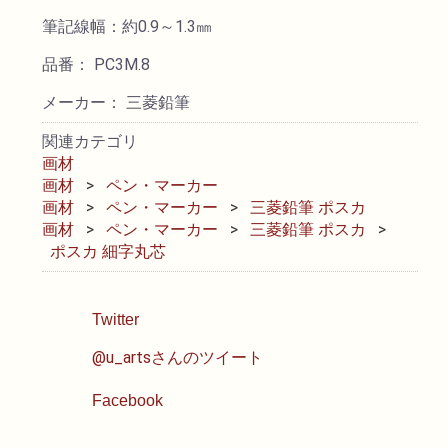
筆記線幅：約0.9～1.3㎜
透明水彩絵具
品番： PC3M.8
不透明水彩絵具
メーカー： 三菱鉛筆
関連カテゴリ
アクリル絵具
画材
画材
ペン・マーカー
画材
ペン・マーカー
三菱鉛筆 ポスカ
日本画絵具
画材
ペン・マーカー
三菱鉛筆 ポスカ
ポスカ 細字丸芯
画溶液
Twitter
地塗り材・メディウム
@u_artsさんのツイート
コミック画材
Facebook
コピック用品