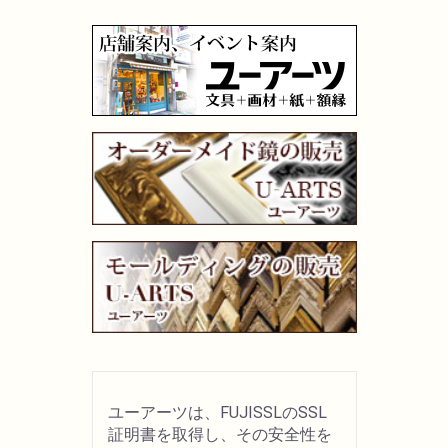
油性色鉛筆
水彩色鉛筆
パステル
ペン・マーカー
インク
鉛筆・木炭
紙・スケッチブック
ユーアーツは、FUJISSLのSSL
筆
証明書を取得し、その安全性を