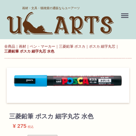
ホーム
画材・文具・猫雑貨の通販ならユーアーツ
Menu
送料について
よくある質問
全商品
画材
ペン・マーカー
三菱鉛筆 ポスカ
ポスカ 細字丸芯
三菱鉛筆 ポスカ 細字丸芯 水色
新規会員登録
お気に入り
ログイン
カート
三菱鉛筆 ポスカ 細字丸芯 水色
現在カート内に
¥ 275
税込
商品はございません。