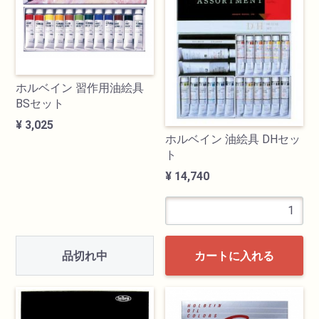
透明水彩絵具
不透明水彩絵具
ホルベイン 習作用油絵具
BSセット
アクリル絵具
¥ 3,025
ホルベイン 油絵具 DHセッ
日本画絵具
ト
¥ 14,740
画溶液
地塗り材・メディウム
品切れ中
カートに入れる
コミック画材
コピック用品