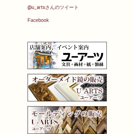
@u_artsさんのツイート
画材用具
Facebook
製図用品
キャンバス・パネル
その他文具
雑貨
書籍
U-ARTSオリジナルグッズ