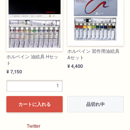
油性色鉛筆
水彩色鉛筆
パステル
ホルベイン 習作用油絵具
ホルベイン 油絵具 Hセッ
Aセット
ペン・マーカー
ト
¥ 4,400
¥ 7,150
インク
鉛筆・木炭
品切れ中
カートに入れる
紙・スケッチブック
筆
Twitter