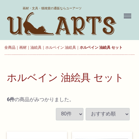
ホーム
画材・文具・猫雑貨の通販ならユーアーツ
Menu
送料について
よくある質問
全商品
画材
油絵具
ホルベイン 油絵具
ホルベイン 油絵具 セット
新規会員登録
お気に入り
ホルベイン 油絵具 セット
ログイン
6
件
の商品がみつかりました。
カート
現在カート内に
商品はございません。