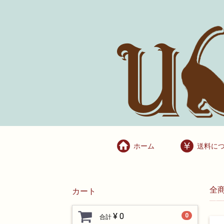
ホーム
送料に
全
カート
¥ 0
0
合計