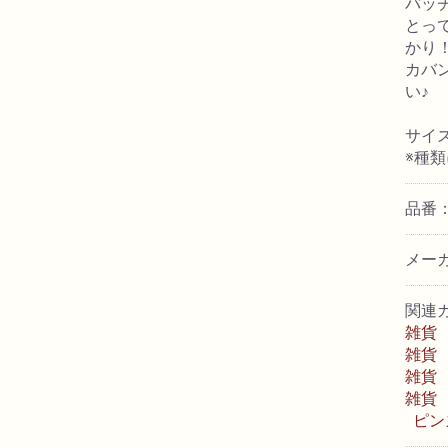
バッ
とっ
かり
カバ
い♪
サイズ
※種
品番：
メー
関連
雑貨
雑貨
雑貨
雑貨
ピン