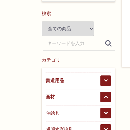
検索
カテゴリ
書道用品
画材
油絵具
透明水彩絵具