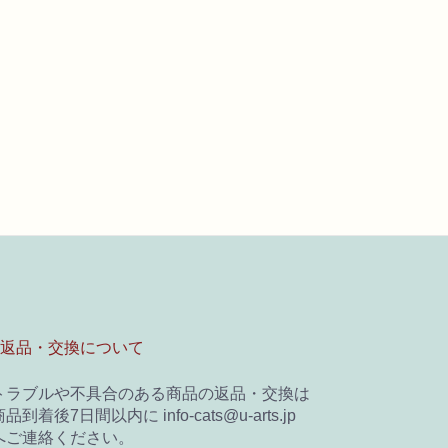
■返品・交換について
トラブルや不具合のある商品の返品・交換は
品到着後7日間以内に info-cats@u-arts.jp
へご連絡ください。