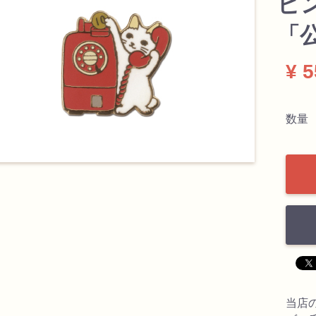
ピ
「
¥ 
数量
当店