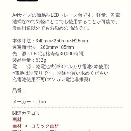
透明水彩絵具
A4サイズの簡易型LEDトレース台です。軽量、乾電
池式なので気軽にどこでも使用することが可能で、
漫画用途以外でもお勧めの商品です。
不透明水彩絵具
本体寸法：340mm×250mm×H26mm
アクリル絵具
透写面寸法：260mm×185mm
光 源：LED(定格寿命30,000時間)
製品重量：632g
日本画絵具
電 源：乾電池式(単3アルカリ電池3本使用)
※電池は別売りです。別途お買い求めください
画溶液
充電池使用不可(マンガン電池非推奨)
品番：
地塗り材・メディウム
メーカー： .Too
コミック画材
関連カテゴリ
画材
画材
コミック画材
コピック用品