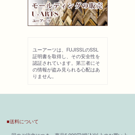
画材用具
製図用品
キャンバス・パネル
ユーアーツは、FUJISSLのSSL
証明書を取得し、その安全性を
その他文具
認証されています。第三者にそ
の情報が盗み見られる心配はあ
りません。
雑貨
書籍
U-ARTSオリジナルグッズ
■送料について