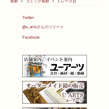
画材
コミック画材
トレース台
油性色鉛筆
Twitter
水彩色鉛筆
@u_artsさんのツイート
パステル
Facebook
ペン・マーカー
インク
鉛筆・木炭
紙・スケッチブック
筆