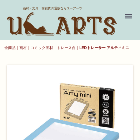
ホーム
画材・文具・猫雑貨の通販ならユーアーツ
Menu
送料について
よくある質問
全商品
画材
コミック画材
トレース台
LEDトレーサー アルティミニ
新規会員登録
お気に入り
ログイン
カート
現在カート内に
商品はございません。