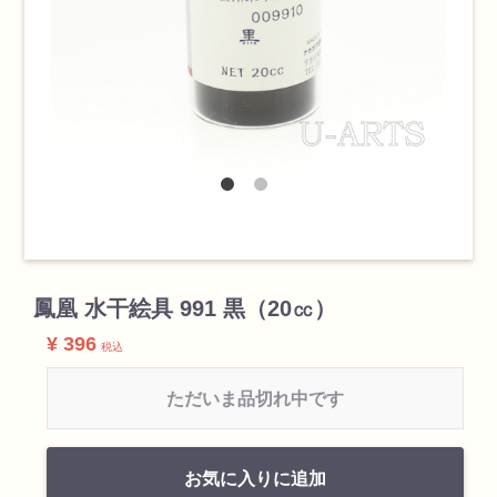
検索
カテゴリ
鳳凰 水干絵具 991 黒（20㏄）
¥ 396
税込
書道用品
ただいま品切れ中です
画材
お気に入りに追加
油絵具