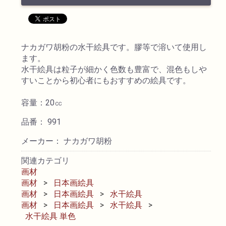
透明水彩絵具
ナカガワ胡粉の水干絵具です。膠等で溶いて使用し
不透明水彩絵具
ます。
水干絵具は粒子が細かく色数も豊富で、混色もしや
アクリル絵具
すいことから初心者にもおすすめの絵具です。
容量：20㏄
日本画絵具
品番： 991
画溶液
メーカー： ナカガワ胡粉
関連カテゴリ
地塗り材・メディウム
画材
画材
日本画絵具
コミック画材
画材
日本画絵具
水干絵具
画材
日本画絵具
水干絵具
水干絵具 単色
コピック用品