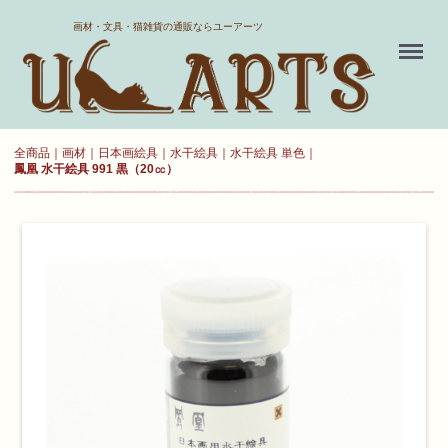
ホーム
画材・文具・猫雑貨の通販ならユーアーツ
Menu
送料について
よくある質問
全商品
画材
日本画絵具
水干絵具
水干絵具 単色
鳳凰 水干絵具 991 黒（20㏄）
新規会員登録
お気に入り
ログイン
カート
現在カート内に
商品はございません。