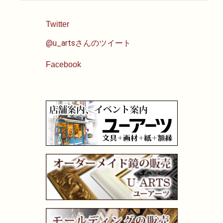
油性色鉛筆
Twitter
@u_artsさんのツイート
水彩色鉛筆
Facebook
パステル
ペン・マーカー
インク
鉛筆・木炭
紙・スケッチブック
筆