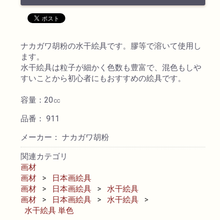
透明水彩絵具
ナカガワ胡粉の水干絵具です。膠等で溶いて使用し
不透明水彩絵具
ます。
水干絵具は粒子が細かく色数も豊富で、混色もしや
アクリル絵具
すいことから初心者にもおすすめの絵具です。
容量：20㏄
日本画絵具
品番： 911
画溶液
メーカー： ナカガワ胡粉
関連カテゴリ
地塗り材・メディウム
画材
画材
日本画絵具
コミック画材
画材
日本画絵具
水干絵具
画材
日本画絵具
水干絵具
水干絵具 単色
コピック用品