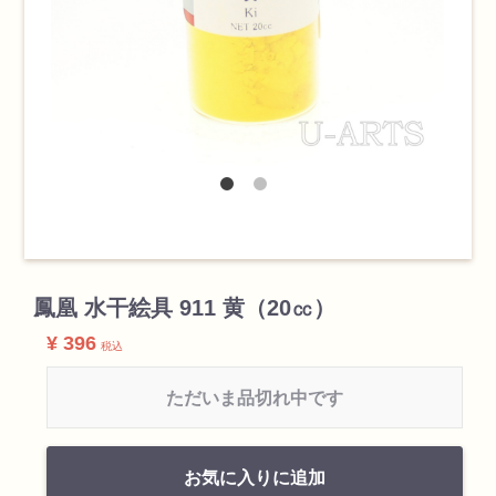
検索
カテゴリ
鳳凰 水干絵具 911 黄（20㏄）
¥ 396
税込
書道用品
ただいま品切れ中です
画材
お気に入りに追加
油絵具