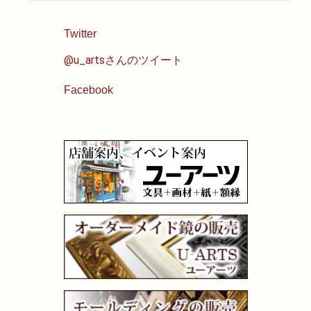
油性色鉛筆
Twitter
@u_artsさんのツイート
水彩色鉛筆
Facebook
パステル
ペン・マーカー
インク
鉛筆・木炭
紙・スケッチブック
筆