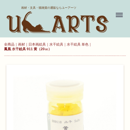
ホーム
画材・文具・猫雑貨の通販ならユーアーツ
Menu
送料について
よくある質問
全商品
画材
日本画絵具
水干絵具
水干絵具 単色
鳳凰 水干絵具 911 黄（20㏄）
新規会員登録
お気に入り
ログイン
カート
現在カート内に
商品はございません。