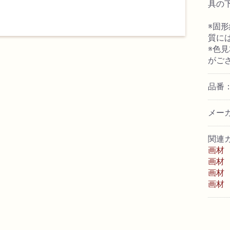
具の
※固
質に
※色
がご
品番：
メー
関連
画材
画材
画材
画材