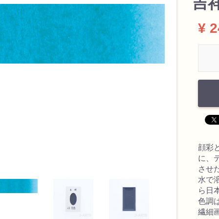
吉祥
¥ 
顔彩
に、
させ
水で
ら日
色調
繊細