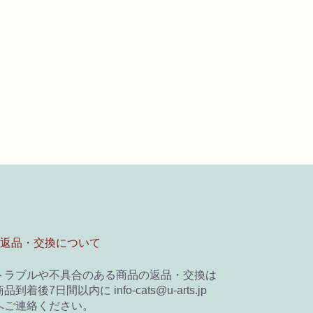
■返品・交換について
トラブルや不具合のある商品の返品・交換は
品到着後7日間以内に info-cats@u-arts.jp
へご連絡ください。