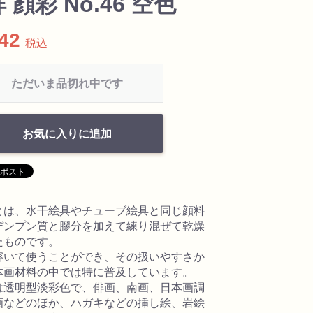
 顔彩 No.46 空色
242
税込
ただいま品切れ中です
お気に入りに追加
とは、水干絵具やチューブ絵具と同じ顔料
デンプン質と膠分を加えて練り混ぜて乾燥
たものです。
溶いて使うことができ、その扱いやすさか
本画材料の中では特に普及しています。
は透明型淡彩色で、俳画、南画、日本画調
画などのほか、ハガキなどの挿し絵、岩絵