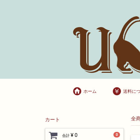
ホーム
送料に
全
カート
¥ 0
0
合計