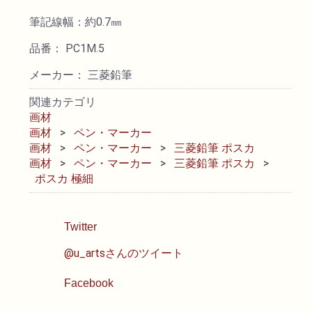
筆記線幅：約0.7㎜
透明水彩絵具
品番： PC1M.5
不透明水彩絵具
メーカー： 三菱鉛筆
関連カテゴリ
アクリル絵具
画材
画材
ペン・マーカー
日本画絵具
画材
ペン・マーカー
三菱鉛筆 ポスカ
画材
ペン・マーカー
三菱鉛筆 ポスカ
ポスカ 極細
画溶液
地塗り材・メディウム
Twitter
@u_artsさんのツイート
コミック画材
Facebook
コピック用品