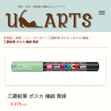
ホーム
画材・文具・猫雑貨の通販ならユーアーツ
Menu
送料について
よくある質問
全商品
画材
ペン・マーカー
三菱鉛筆 ポスカ
ポスカ 極細
三菱鉛筆 ポスカ 極細 黄緑
新規会員登録
お気に入り
ログイン
カート
三菱鉛筆 ポスカ 極細 黄緑
現在カート内に
¥ 275
商品はございません。
税込