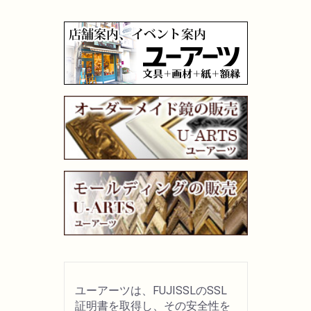
油性色鉛筆
水彩色鉛筆
パステル
ペン・マーカー
インク
鉛筆・木炭
紙・スケッチブック
ユーアーツは、FUJISSLのSSL
筆
証明書を取得し、その安全性を