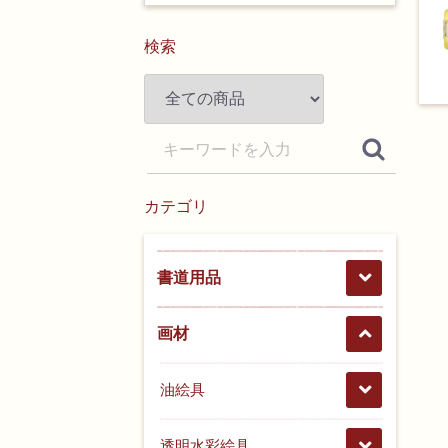
検索
カテゴリ
書道用品
画材
油絵具
透明水彩絵具