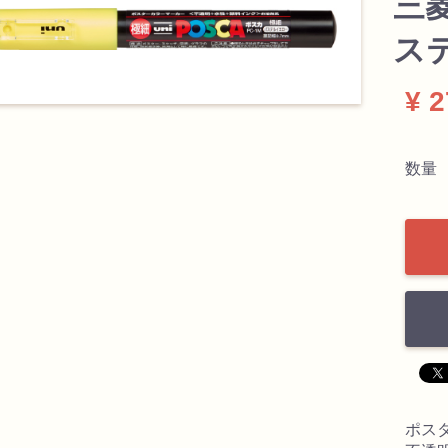
三菱
ス
¥ 
数量
ポス