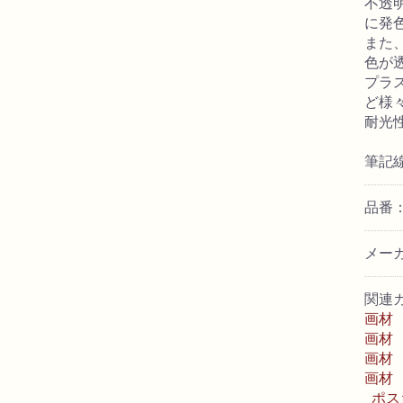
不透
に発
また
色が
プラ
ど様
耐光
筆記線
品番： 
メー
関連
画材
画材
画材
画材
ポス