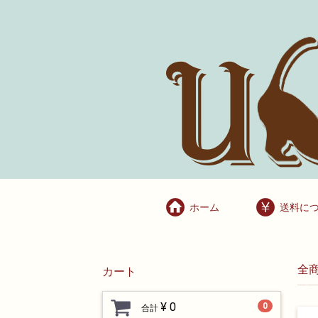
ホーム
送料に
全
カート
¥ 0
0
合計