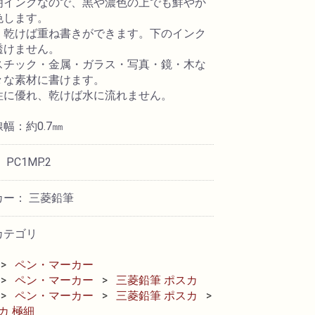
明インクなので、黒や濃色の上でも鮮やか
色します。
、乾けば重ね書きができます。下のインク
透けません。
スチック・金属・ガラス・写真・鏡・木な
々な素材に書けます。
性に優れ、乾けば水に流れません。
幅：約0.7㎜
PC1MP.2
カー： 三菱鉛筆
カテゴリ
ペン・マーカー
ペン・マーカー
三菱鉛筆 ポスカ
ペン・マーカー
三菱鉛筆 ポスカ
カ 極細