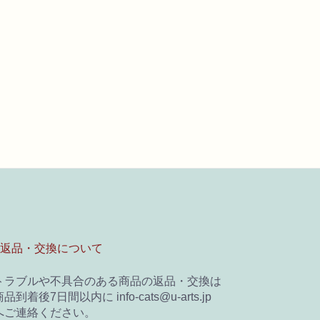
■返品・交換について
トラブルや不具合のある商品の返品・交換は
品到着後7日間以内に info-cats@u-arts.jp
へご連絡ください。