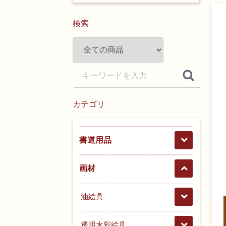
検索
カテゴリ
書道用品
画材
油絵具
透明水彩絵具