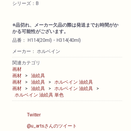
シリーズ：B
油性色鉛筆
※品切れ、メーカー欠品の際は発送までお時間がか
水彩色鉛筆
かる可能性がございます。
品番： H114(20ml)・H314(40ml)
パステル
メーカー： ホルベイン
ペン・マーカー
関連カテゴリ
画材
画材
油絵具
インク
画材
油絵具
ホルベイン 油絵具
画材
油絵具
ホルベイン 油絵具
鉛筆・木炭
ホルベイン 油絵具 単色
紙・スケッチブック
Twitter
@u_artsさんのツイート
筆