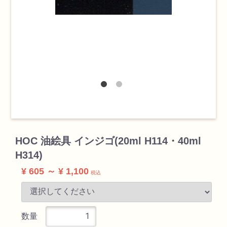
検索
カテゴリ
HOC 油絵具 インジゴ(20ml H114・40ml
H314)
書道用品
¥ 605 ～ ¥ 1,100
税込
画材
数量
油絵具