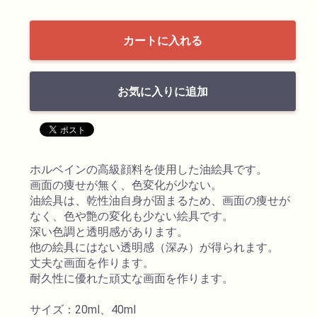
透明水彩絵具
カートに入れる
不透明水彩絵具
お気に入りに追加
アクリル絵具
日本画絵具
ホルベインの高級顔料を使用した油絵具です。
画面の痩せが無く、色変化が少ない。
画溶液
油絵具は、乾性油自身が固まるため、画面の痩せが
なく、色や艶の変化も少ない絵具です。
地塗り材・メディウム
深い色調と透明感があります。
他の絵具にはない透明感（深み）が得られます。
丈夫な画面を作ります。
コミック画材
耐久性に優れた頑丈な画面を作ります。
コピック用品
サイズ：20ml、40ml