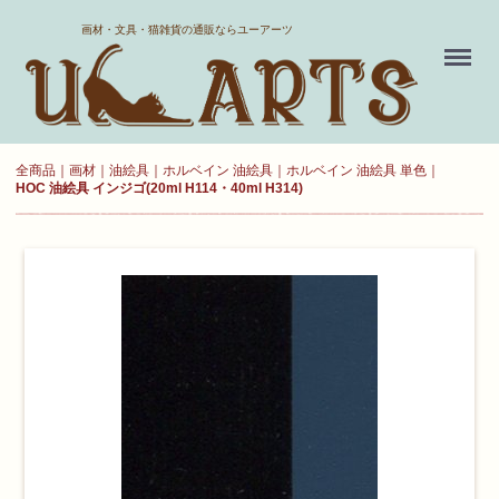
ホーム
画材・文具・猫雑貨の通販ならユーアーツ
Menu
送料について
よくある質問
全商品
画材
油絵具
ホルベイン 油絵具
ホルベイン 油絵具 単色
HOC 油絵具 インジゴ(20ml H114・40ml H314)
新規会員登録
お気に入り
ログイン
カート
現在カート内に
商品はございません。