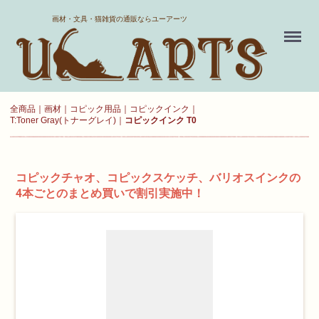
ホーム
画材・文具・猫雑貨の通販ならユーアーツ
Menu
送料について
よくある質問
全商品
画材
コピック用品
コピックインク
T:Toner Gray(トナーグレイ)
コピックインク T0
新規会員登録
お気に入り
コピックチャオ、コピックスケッチ、バリオスインクの
4本ごとのまとめ買いで割引実施中！
ログイン
カート
現在カート内に
商品はございません。