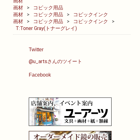
画材
画材
コピック用品
油性色鉛筆
画材
コピック用品
コピックインク
画材
コピック用品
コピックインク
T:Toner Gray(トナーグレイ)
水彩色鉛筆
パステル
Twitter
@u_artsさんのツイート
ペン・マーカー
Facebook
インク
鉛筆・木炭
紙・スケッチブック
筆