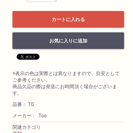
透明水彩絵具
カートに入れる
不透明水彩絵具
お気に入りに追加
アクリル絵具
日本画絵具
※表示の色は実際とは異なりますので、目安として
画溶液
ご参考ください。
商品欠品の際は発送にお時間頂く場合がございま
す。
地塗り材・メディウム
品番： T0
コミック画材
メーカー： .Too
関連カテゴリ
コピック用品