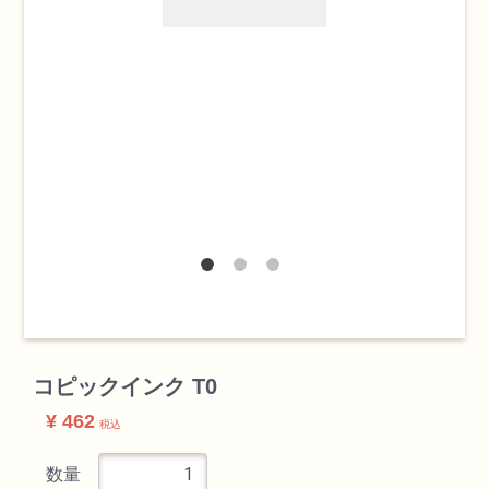
検索
カテゴリ
書道用品
コピックインク T0
画材
¥ 462
税込
油絵具
数量