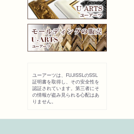
画材用具
製図用品
キャンバス・パネル
その他文具
ユーアーツは、FUJISSLのSSL
雑貨
証明書を取得し、その安全性を
認証されています。第三者にそ
の情報が盗み見られる心配はあ
書籍
りません。
U-ARTSオリジナルグッズ